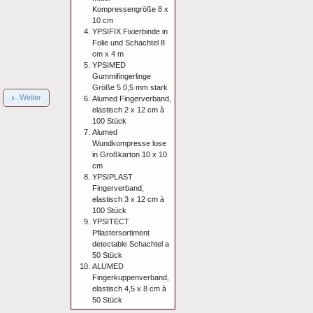
Kompressengröße 8 x
10 cm
YPSIFIX Fixierbinde in
Folie und Schachtel 8
cm x 4 m
YPSIMED
Gummifingerlinge
Größe 5 0,5 mm stark
Weiter
Alumed Fingerverband,
elastisch 2 x 12 cm à
100 Stück
Alumed
Wundkompresse lose
in Großkarton 10 x 10
cm
YPSIPLAST
Fingerverband,
elastisch 3 x 12 cm à
100 Stück
YPSITECT
Pflastersortiment
detectable Schachtel a
50 Stück
ALUMED
Fingerkuppenverband,
elastisch 4,5 x 8 cm à
50 Stück