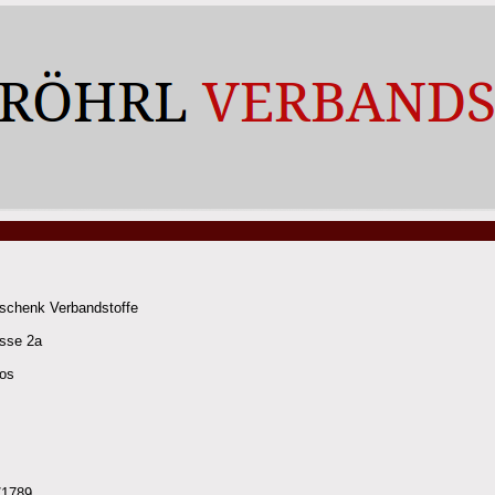
nschenk Verbandstoffe
asse 2a
os
/1789