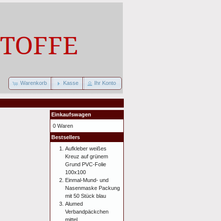
Warenkorb
Kasse
Ihr Konto
Einkaufswagen
0 Waren
Bestsellers
Aufkleber weißes
Kreuz auf grünem
Grund PVC-Folie
100x100
Einmal-Mund- und
Nasenmaske Packung
mit 50 Stück blau
Alumed
Verbandpäckchen
mittel