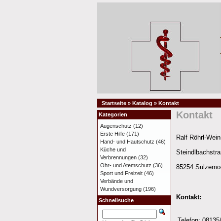
Startseite
»
Katalog
»
Kontakt
Kontakt
Kategorien
Augenschutz
(12)
Erste Hilfe
(171)
Ralf Röhrl-Wei
Hand- und Hautschutz
(46)
Küche und
Steindlbachstr
Verbrennungen
(32)
Ohr- und Atemschutz
(36)
85254 Sulzemo
Sport und Freizeit
(46)
Verbände und
Wundversorgung
(196)
Kontakt:
Schnellsuche
Telefon:
08135