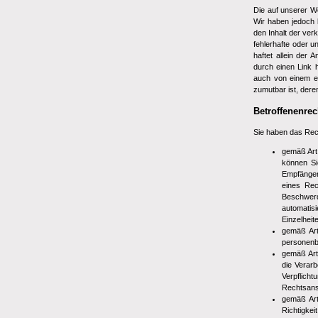
Die auf unserer We
Wir haben jedoch k
den Inhalt der ver
fehlerhafte oder u
haftet allein der 
durch einen Link h
auch von einem ev
zumutbar ist, dere
Betroffenenrec
Sie haben das Rec
gemäß Art
können Si
Empfänger
eines Rec
Beschwerde
automatis
Einzelheit
gemäß Art
personenb
gemäß Art
die Verarb
Verpflich
Rechtsansp
gemäß Art
Richtigkei