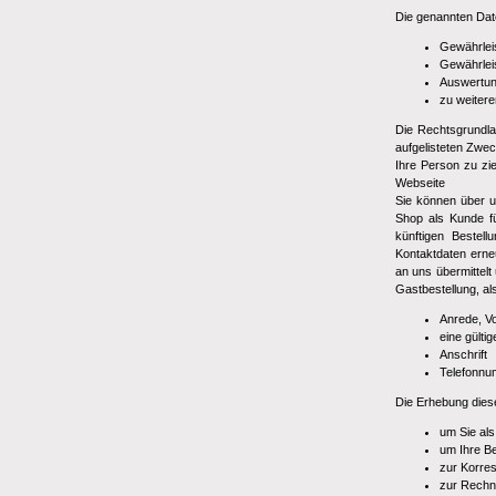
Die genannten Dat
Gewährlei
Gewährlei
Auswertung
zu weiter
Die Rechtsgrundlag
aufgelisteten Zwe
Ihre Person zu zi
Webseite
Sie können über u
Shop als Kunde für
künftigen Bestel
Kontaktdaten ern
an uns übermittelt
Gastbestellung, al
Anrede, 
eine gülti
Anschrift
Telefonnu
Die Erhebung diese
um Sie als
um Ihre Be
zur Korre
zur Rechn