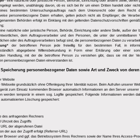
er“
eine natürliche oder juristische Person, Behörde, Einrichtung oder andere Stelle, den
ngelegt werden, unabhängig davon, ob es sich bei ihr um einen Dritten handelt oder nicht
ines bestimmten Untersuchungsauftrags nach dem Unionsrecht oder dem Recht der
weise personenbezogene Daten erhalten, gelten jedoch nicht als Empfänger; die Verarbe
 genannten Behörden erfolgt im Einklang mit den geltenden Datenschutzvorschriften gem
ng;
ine natürliche oder juristische Person, Behörde, Einrichtung oder andere Stelle, außer der 
twortlichen, dem Auftragsverarbeiter und den Personen, die unter der unmittelbaren 
lichen oder des Auftragsverarbeiters befugt sind, die personenbezogenen Daten zu verarbei
gung“
der betroffenen Person jede freiwillig für den bestimmten Fall, in inform
rständlich abgegebene Willensbekundung in Form einer Erklärung oder einer sonst
nden Handlung, mit der die betroffene Person zu verstehen gibt, dass sie mit der Ver
den personenbezogenen Daten einverstanden ist.
Speicherung personenbezogener Daten sowie Art und Zweck von dere
r Website
 Webseite grundsätzlich ohne Offenlegung Ihrer Identität nutzen. Beim Aufrufen unserer We
gerät zum Einsatz kommenden Browser automatisch Informationen an den Server unserer
en werden temporär in einem sog. Logfile gespeichert. Folgende Informationen werden da
r automatisierten Löschung gespeichert:
e des anfragenden Rechners
Uhrzeit des Zugriffs
URL der abgerufenen Datei
on der aus der Zugriff erfolgt (Referrer-URL)
er Browser und ggf. das Betriebssystem Ihres Rechners sowie der Name Ihres Access-Pro