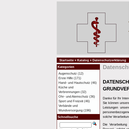
Startseite
»
Katalog
»
Datenschutzerklärung
Datensch
Kategorien
Augenschutz
(12)
Erste Hilfe
(171)
DATENS
Hand- und Hautschutz
(46)
Küche und
GRUNDVER
Verbrennungen
(32)
Ohr- und Atemschutz
(36)
Danke für Ihr Int
Sport und Freizeit
(46)
Sie können unsere
Verbände und
Leistungen unser
Wundversorgung
(196)
personenbezogener
solche Verarbeitun
Schnellsuche
Die Verarbeitung