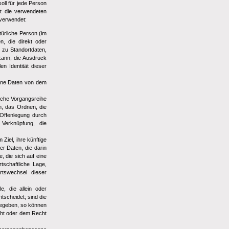
ll für jede Person
st die verwendeten
 verwendet:
atürliche Person (im
n, die direkt oder
 zu Standortdaten,
kann, die Ausdruck
en Identität dieser
ogene Daten von dem
olche Vorgangsreihe
, das Ordnen, die
Offenlegung durch
 Verknüpfung, die
iel, ihre künftige
er Daten, die darin
 die sich auf eine
tschaftliche Lage,
Ortswechsel dieser
e, die allein oder
scheidet; sind die
gegeben, so können
cht oder dem Recht