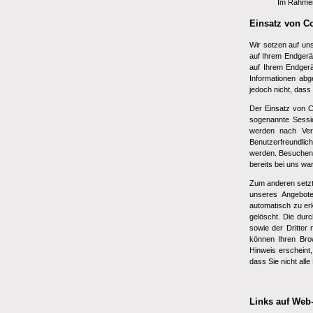
Im Rahmen 
Einsatz von C
Wir setzen auf uns
auf Ihrem Endgerä
auf Ihrem Endgerä
Informationen abg
jedoch nicht, dass 
Der Einsatz von C
sogenannte Sessi
werden nach Verl
Benutzerfreundlic
werden. Besuchen 
bereits bei uns wa
Zum anderen setzt
unseres Angebote
automatisch zu erk
gelöscht. Die dur
sowie der Dritter 
können Ihren Bro
Hinweis erscheint
dass Sie nicht all
Links auf Web-