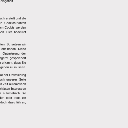
 eingeholt
ch erstellt und die
n. Cookies richten
 dem Cookie werden
ben. Dies bedeutet
ten. So setzen wir
ucht haben. Diese
r Optimierung der
dgerät gespeichert
 erkannt, dass Sie
eingeben zu müssen.
ke der Optimierung
uch unserer Seite
en Zeit automatisch
htigten Interessen
es automatisch. Sie
en oder stets ein
edoch dazu führen,