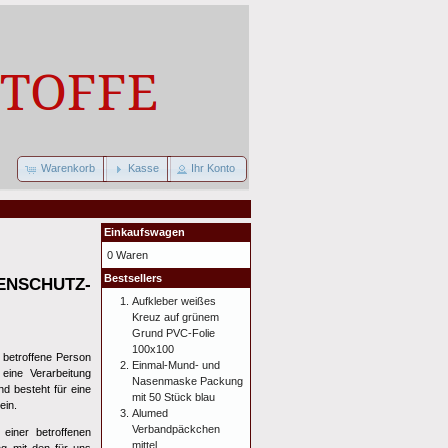
Warenkorb
Kasse
Ihr Konto
Einkaufswagen
0 Waren
Bestsellers
SCHUTZ-
Aufkleber weißes
Kreuz auf grünem
Grund PVC-Folie
100x100
 betroffene Person
Einmal-Mund- und
eine Verarbeitung
Nasenmaske Packung
d besteht für eine
mit 50 Stück blau
ein.
Alumed
Verbandpäckchen
einer betroffenen
mittel