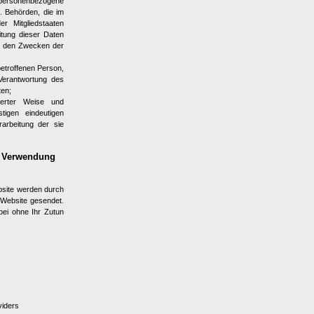
en personenbezogene
. Behörden, die im
 Mitgliedstaaten
itung dieser Daten
äß den Zwecken der
betroffenen Person,
Verantwortung des
ten;
ierter Weise und
igen eindeutigen
arbeitung der sie
n Verwendung
bsite werden durch
 Website gesendet.
bei ohne Ihr Zutun
viders