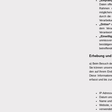
„Empfäng
Daten offe
Rahmen e
möglicher
durch die
Verarbeitu
„Dritter“
e
dem Veran
Verantwort
„Einwilli
unmissve
bestätige
betreffen
Erhebung und 
a) Beim Besuch de
Sie können unsere
den auf Ihrem End
Diese Information
erfasst und bis zu
IP-Adress
Datum und 
Name und 
Website, v
verwendet