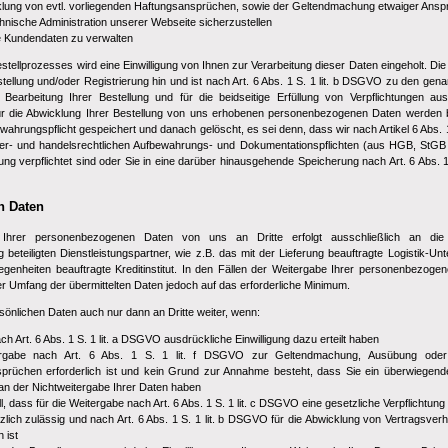
klung von evtl. vorliegenden Haftungsansprüchen, sowie der Geltendmachung etwaiger Ansp
hnische Administration unserer Webseite sicherzustellen
 Kundendaten zu verwalten
ellprozesses wird eine Einwilligung von Ihnen zur Verarbeitung dieser Daten eingeholt. Di
estellung und/oder Registrierung hin und ist nach Art. 6 Abs. 1 S. 1 lit. b DSGVO zu den ge
earbeitung Ihrer Bestellung und für die beidseitige Erfüllung von Verpflichtungen a
 für die Abwicklung Ihrer Bestellung von uns erhobenen personenbezogenen Daten werden 
wahrungspflicht gespeichert und danach gelöscht, es sei denn, dass wir nach Artikel 6 Abs. 
er- und handelsrechtlichen Aufbewahrungs- und Dokumentationspflichten (aus HGB, StGB
ng verpflichtet sind oder Sie in eine darüber hinausgehende Speicherung nach Art. 6 Abs. 
n Daten
 Ihrer personenbezogenen Daten von uns an Dritte erfolgt ausschließlich an d
 beteiligten Dienstleistungspartner, wie z.B. das mit der Lieferung beauftragte Logistik-
egenheiten beauftragte Kreditinstitut. In den Fällen der Weitergabe Ihrer personenbezogen
r Umfang der übermittelten Daten jedoch auf das erforderliche Minimum.
sönlichen Daten auch nur dann an Dritte weiter, wenn:
ach Art. 6 Abs. 1 S. 1 lit. a DSGVO ausdrückliche Einwilligung dazu erteilt haben
ergabe nach Art. 6 Abs. 1 S. 1 lit. f DSGVO zur Geltendmachung, Ausübung oder 
prüchen erforderlich ist und kein Grund zur Annahme besteht, dass Sie ein überwiegen
an der Nichtweitergabe Ihrer Daten haben
ll, dass für die Weitergabe nach Art. 6 Abs. 1 S. 1 lit. c DSGVO eine gesetzliche Verpflichtung
zlich zulässig und nach Art. 6 Abs. 1 S. 1 lit. b DSGVO für die Abwicklung von Vertragsverh
h ist