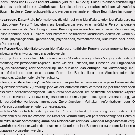
beim Erlass der DSGVO benutzt wurden (Artikel 4 DSGVO). Diese Datenschutzerklärung so
sbar, als auch leicht verständlich sein. Um dies sicher zu stellen, möchten wir zunäch
erläutern. In dieser Datenschutzerklärung werden unter anderem diese Begriffsbestimmungen
nbezogene Daten“
alle Informationen, die sich auf eine identifizierte oder identifizierbare n
 „betroffene Person“) beziehen; als identifizierbar wird eine natürliche Person angesehe
 insbesondere mittels Zuordnung zu einer Kennung wie einem Namen, zu einer Kennnummer,
Online-Kennung oder zu einem oder mehreren besonderen Merkmalen identifiziert werden 
chen, physiologischen, genetischen, psychischen, wirtschaftlichen, kulturellen oder sozial
n Person sind;
ene Person“
jede identifizierte oder identifizierbare natürliche Person, deren personenbez
rarbeitung Verantwortlichen verarbeitet werden.
tung“
jeder mit oder ohne Hilfe automatisierter Verfahren ausgeführter Vorgang oder jede s
enhang mit personenbezogenen Daten wie das Erheben, das Erfassen, die Organisation
ng, die Anpassung oder Veränderung, das Auslesen, das Abfragen, die Verwendung, die 
ung, Verbreitung oder eine andere Form der Bereitstellung, den Abgleich oder die
kung, das Löschen oder die Vernichtung;
änkung der Verarbeitung“
die Markierung gespeicherter personenbezogener Daten mit dem Z
ng einzuschränken; • „Profiling“ jede Art der automatisierten Verarbeitung personenbezogen
dass diese personenbezogenen Daten verwendet werden, um bestimmte persönliche Aspekte,
e Person beziehen, zu bewerten, insbesondere um Aspekte bezüglich Arbeitsleistung, wir
t, persönliche Vorlieben, Interessen, Zuverlässigkeit, Verhalten, Aufenthaltsort oder 
n Person zu analysieren oder vorherzusagen;
rtlicher“
die natürliche oder juristische Person, Behörde, Einrichtung oder andere Stell
 mit anderen über die Zwecke und Mittel der Verarbeitung von personenbezogenen Daten ent
 Mittel dieser Verarbeitung durch das Unionsrecht oder das Recht der Mitgliedstaaten vor
twortliche beziehungsweise die bestimmten Kriterien seiner Benennung nach dem Unionsre
iedstaaten vorgesehen werden;