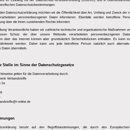
 stets im Einklang mit der Datenschutz-Grundverordnung (DSGVO) und in Übereinstimmun
pezifischen Datenschutzbestimmungen.
nden Datenschutzerklärung möchten wir die Öffentlichkeit über Art, Umfang und Zweck der 
rarbeiteten personenbezogenen Daten informieren. Ebenfalls werden betroffene Per
ung über die ihnen zustehenden Rechte informiert.
beitung Verantwortliche haben wir zahlreiche technische und organisatorische Maßnahmen u
nlosen Schutz der über unsere Webseite verarbeiteten personenbezogenen Daten 
n über das Internet können aber grundsätzlich Sicherheitslücken enthalten. Es kann s
ährleistet werden. Daher kann uns jede betroffene Person natürlich auch alternativ
Daten übermitteln.
e Stelle im Sinne der Datenschutzgesetze
inweise gelten für die Datenverarbeitung durch:
henk Verbandstoffe
e 2a
89
6
bandstoffe@t-online.de
immungen
tzerklärung beruht auf den Begriffsbestimmungen, die durch den Europäischen 