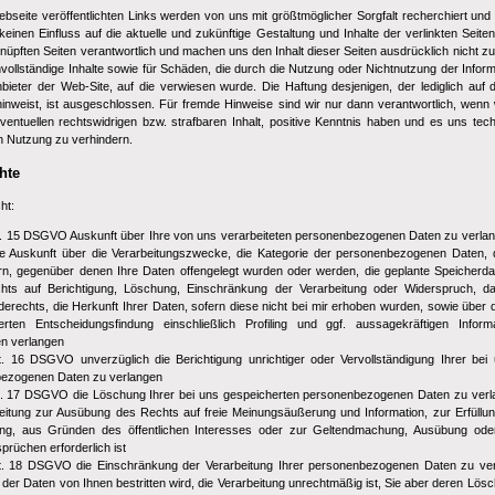
bseite veröffentlichten Links werden von uns mit größtmöglicher Sorgfalt recherchiert un
einen Einfluss auf die aktuelle und zukünftige Gestaltung und Inhalte der verlinkten Seiten.
knüpften Seiten verantwortlich und machen uns den Inhalt dieser Seiten ausdrücklich nicht zu E
nvollständige Inhalte sowie für Schäden, die durch die Nutzung oder Nichtnutzung der Infor
Anbieter der Web-Site, auf die verwiesen wurde. Die Haftung desjenigen, der lediglich auf d
inweist, ist ausgeschlossen. Für fremde Hinweise sind wir nur dann verantwortlich, wenn 
entuellen rechtswidrigen bzw. strafbaren Inhalt, positive Kenntnis haben und es uns tec
n Nutzung zu verhindern.
hte
ht:
. 15 DSGVO Auskunft über Ihre von uns verarbeiteten personenbezogenen Daten zu verla
e Auskunft über die Verarbeitungszwecke, die Kategorie der personenbezogenen Daten, 
n, gegenüber denen Ihre Daten offengelegt wurden oder werden, die geplante Speicherd
hts auf Berichtigung, Löschung, Einschränkung der Verarbeitung oder Widerspruch, d
rechts, die Herkunft Ihrer Daten, sofern diese nicht bei mir erhoben wurden, sowie über 
ierten Entscheidungsfindung einschließlich Profiling und ggf. aussagekräftigen Infor
en verlangen
. 16 DSGVO unverzüglich die Berichtigung unrichtiger oder Vervollständigung Ihrer bei
ezogenen Daten zu verlangen
. 17 DSGVO die Löschung Ihrer bei uns gespeicherten personenbezogenen Daten zu verla
eitung zur Ausübung des Rechts auf freie Meinungsäußerung und Information, zur Erfüllung
tung, aus Gründen des öffentlichen Interesses oder zur Geltendmachung, Ausübung oder
rüchen erforderlich ist
. 18 DSGVO die Einschränkung der Verarbeitung Ihrer personenbezogenen Daten zu verl
t der Daten von Ihnen bestritten wird, die Verarbeitung unrechtmäßig ist, Sie aber deren Lö