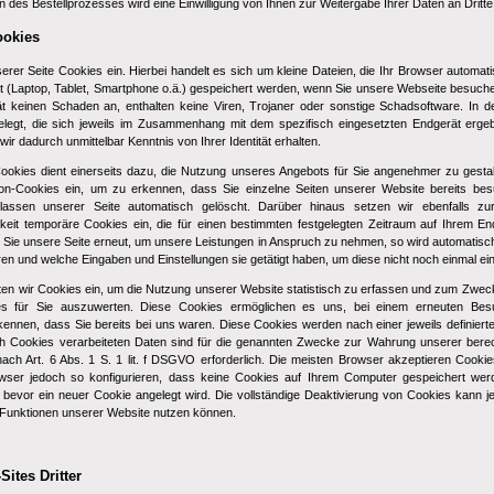
des Bestellprozesses wird eine Einwilligung von Ihnen zur Weitergabe Ihrer Daten an Dritte
ookies
erer Seite Cookies ein. Hierbei handelt es sich um kleine Dateien, die Ihr Browser automatis
t (Laptop, Tablet, Smartphone o.ä.) gespeichert werden, wenn Sie unsere Webseite besuche
t keinen Schaden an, enthalten keine Viren, Trojaner oder sonstige Schadsoftware. In
elegt, die sich jeweils im Zusammenhang mit dem spezifisch eingesetzten Endgerät erge
wir dadurch unmittelbar Kenntnis von Ihrer Identität erhalten.
ookies dient einerseits dazu, die Nutzung unseres Angebots für Sie angenehmer zu gestal
on-Cookies ein, um zu erkennen, dass Sie einzelne Seiten unserer Website bereits bes
assen unserer Seite automatisch gelöscht. Darüber hinaus setzen wir ebenfalls zu
hkeit temporäre Cookies ein, die für einen bestimmten festgelegten Zeitraum auf Ihrem En
Sie unsere Seite erneut, um unsere Leistungen in Anspruch zu nehmen, so wird automatisch
ren und welche Eingaben und Einstellungen sie getätigt haben, um diese nicht noch einmal 
en wir Cookies ein, um die Nutzung unserer Website statistisch zu erfassen und zum Zwec
s für Sie auszuwerten. Diese Cookies ermöglichen es uns, bei einem erneuten Bes
ennen, dass Sie bereits bei uns waren. Diese Cookies werden nach einer jeweils definiert
ch Cookies verarbeiteten Daten sind für die genannten Zwecke zur Wahrung unserer berec
nach Art. 6 Abs. 1 S. 1 lit. f DSGVO erforderlich. Die meisten Browser akzeptieren Cooki
wser jedoch so konfigurieren, dass keine Cookies auf Ihrem Computer gespeichert werd
, bevor ein neuer Cookie angelegt wird. Die vollständige Deaktivierung von Cookies kann j
e Funktionen unserer Website nutzen können.
Sites Dritter