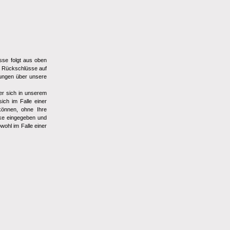
esse folgt aus oben
, Rückschlüsse auf
lungen über unsere
er sich in unserem
sich im Falle einer
können, ohne Ihre
ke eingegeben und
wohl im Falle einer