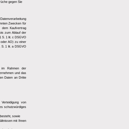
rüche gegen Sie
e Datenverarbeitung
nannten Zwecken für
us dem Kaufvertrag
bis zum Ablauf der
1 S. 1 lit. c DSGVO
 oder AO) zu einer
1 S. 1 lit. a DSGVO
ie im Rahmen der
Unternehmen und das
en Daten an Dritte
Verteidigung von
des schutzwürdiges
 besteht, sowie
ältnissen mit Ihnen