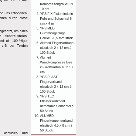
g mit den für uns
Kompressengröße 8 x
10 cm
von uns erhobenen,
YPSIFIX Fixierbinde in
sonen durch diese
Folie und Schachtel 8
cm x 4 m
YPSIMED
mgesetzt, um einen
Gummifingerlinge
sicherzustellen.
Größe 5 0,5 mm stark
omit ein 100 %iger
Alumed Fingerverband,
 z.B. per Telefon
elastisch 2 x 12 cm à
100 Stück
Alumed
Wundkompresse lose
in Großkarton 10 x 10
cm
YPSIPLAST
Fingerverband,
elastisch 3 x 12 cm à
100 Stück
YPSITECT
Pflastersortiment
detectable Schachtel a
50 Stück
ALUMED
Fingerkuppenverband,
elastisch 4,5 x 8 cm à
50 Stück
Richtlinien- und