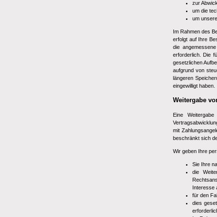
zur Abwic
um die tec
um unsere
Im Rahmen des Best
erfolgt auf Ihre B
die angemessene B
erforderlich. Die
gesetzlichen Aufbe
aufgrund von steu
längeren Speicheru
eingewilligt haben.
Weitergabe vo
Eine Weitergabe
Vertragsabwicklung
mit Zahlungsangel
beschränkt sich de
Wir geben Ihre per
Sie Ihre n
die Weit
Rechtsans
Interesse 
für den Fa
dies geset
erforderlic