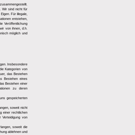
d zusammengestellt.
 Wir sind nicht für
igen. Für illegale,
mationen entstehen,
ie Veröffentlichung
wir von ihnen, d.h.
hnisch möglich und
ngen. Insbesondere
die Kategorien von
auer, das Bestehen
as Bestehen eines
das Bestehen einer
mationen zu deren
 uns gespeicherten
ngen, soweit nicht
 einer rechtlichen
 Verteidigung von
angen, soweit die
schung ablehnen und