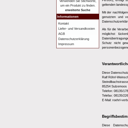
Person), erfolgt
Verwenden Sie Stichworte,
geltenden landess
um ein Produkt zu finden.
erweiterte Suche
Mit der nachfolge
Informationen
genutzten und ve
Datenschutzerklär
Kontakt
Liefer- und Versandkosten
Als für die Verar
AGB
möglichst lücke
Datenübertragunge
Datenschutzerklärung
Schutz nicht gew
Impressum
personenbezogene 
Verantwortlich
Diese Datenschutzh
Ralf Röhrl-Weinsc
Steindlbachstrass
85254 Sulzemoos
Telefon: 08135/17
Telefax: 08135/22
E-Mail: roehrl-ver
Begriffsbest
Diese Datenschu