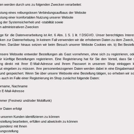
en werden durch uns zu folgenden Zwecken verarbeitet:
stung eines reibungslosen Verbindungsaufbaus der Website
stung einer komfortablen Nutzung unserer Website
 der Systemsicherheit und -stabilität sowie
en administrativen Zwecken
e für die Datenverarbeitung ist Art. 6 Abs. 1 S. 1 lit. f DSGVO. Unser berechtigtes Inter
cken zur Datenerhebung. In keinem Fall verwenden wir die erhobenen Daten zu dem Zweck
ehen. Darüber hinaus setzen wir beim Besuch unserer Website Cookies ein. b) Bei Bestel
nsere Webseite entweder Bestellungen als Gast vornehmen, ohne sich zu registrieren, od
 künftige Bestellungen registrieren. Eine Registrierung hat für Sie den Vorteil, dass Sie 
lung direkt mit Ihrer E-Mail-Adresse und Ihrem Passwort in unserem Shop einloggen 
eut eingeben zu müssen. Ihre personenbezogenen Daten werden dabei in eine Eingabemas
 und gespeichert. Wenn Sie über unsere Webseite eine Bestellung tätigen, so erheben wir so
s auch im Falle einer Registrierung im Shop zunächst folgende Daten:
Vorname, Nachname
ge E-Mail-Adresse
mmer (Festnetz und/oder Mobilfunk)
r Daten erfolgt
 unseren Kunden identifizieren zu können
stellung bearbeiten, erfüllen und abwickeln zu können
spondenz mit Ihnen
ungsstellung