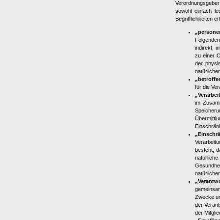
Verordnungsgeber 
sowohl einfach le
Begrifflichkeiten 
„persone
Folgenden
indirekt,
zu einer 
der physis
natürliche
„betroff
für die Ve
„Verarbei
im Zusamm
Speicheru
Übermittl
Einschrän
„Einschr
Verarbeitu
besteht, 
natürlich
Gesundhei
natürliche
„Verantwo
gemeinsam
Zwecke und
der Veran
der Mitgl