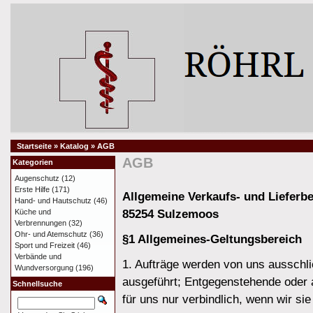
Startseite
»
Katalog
»
AGB
AGB
Kategorien
Augenschutz
(12)
Erste Hilfe
(171)
Allgemeine Verkaufs- und Lieferb
Hand- und Hautschutz
(46)
85254 Sulzemoos
Küche und
Verbrennungen
(32)
Ohr- und Atemschutz
(36)
§1 Allgemeines-Geltungsbereich
Sport und Freizeit
(46)
Verbände und
1. Aufträge werden von uns ausschl
Wundversorgung
(196)
ausgeführt; Entgegenstehende oder 
Schnellsuche
für uns nur verbindlich, wenn wir sie 