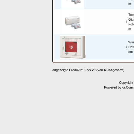
m
Tem
Gip
1
Fol
m
Wan
1
Defi
cm 
angezeigte Produkte:
1
bis
20
(von
46
insgesamt)
Copyright
Powered by osComm