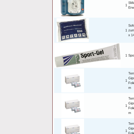
SMA
1
Erw
Sof
1
zum
x 1
1
Spo
Tem
Gip
1
Fol
m
Tem
Gip
1
Fol
m
Tem
Gip
1
Fol