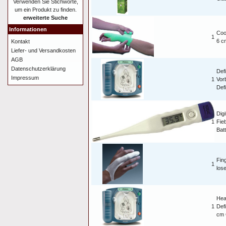
Verwenden Sie Stichworte,
um ein Produkt zu finden.
erweiterte Suche
Informationen
Coo
1
6 c
Kontakt
Liefer- und Versandkosten
AGB
Datenschutzerklärung
Def
Impressum
1
Vor
Defi
Digi
1
Fie
Bat
Fin
1
los
Hea
1
Defi
cm 