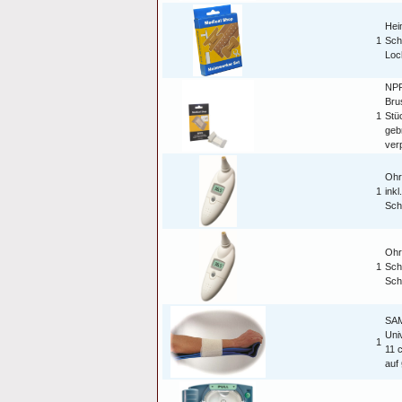
Hei
1
Sch
Loc
NP
Bru
1
Stü
geb
ver
Ohr
1
inkl
Sch
Ohr
1
Sch
Sch
SA
Uni
1
11 
auf