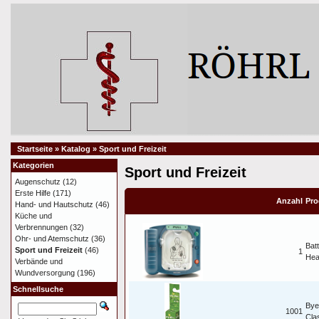
Startseite
»
Katalog
»
Sport und Freizeit
Kategorien
Sport und Freizeit
Augenschutz
(12)
Erste Hilfe
(171)
Anzahl
Pro
Hand- und Hautschutz
(46)
Küche und
Verbrennungen
(32)
Ohr- und Atemschutz
(36)
Batt
Sport und Freizeit
(46)
1
Hea
Verbände und
Wundversorgung
(196)
Schnellsuche
Bye
1001
Cla