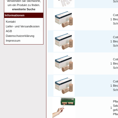
Verwenden Sie Stichworte,
Sch
um ein Produkt zu finden.
erweiterte Suche
Cot
Informationen
1
Bind
Kontakt
Sch
Liefer- und Versandkosten
AGB
Datenschutzerklärung
Cot
Impressum
1
Bind
Sch
Cot
1
Bind
Sch
Cot
1
Bind
Sch
Pfl
Sal
1
gefü
Pfla