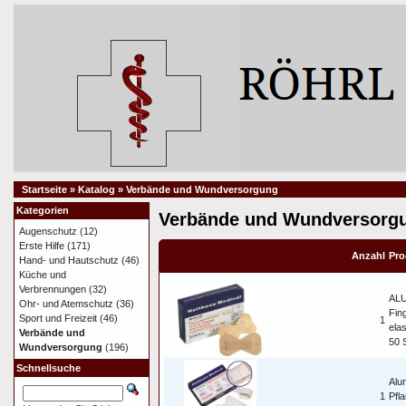
Startseite
»
Katalog
»
Verbände und Wundversorgung
Kategorien
Verbände und Wundversorg
Augenschutz
(12)
Erste Hilfe
(171)
Anzahl
Pro
Hand- und Hautschutz
(46)
Küche und
Verbrennungen
(32)
AL
Ohr- und Atemschutz
(36)
Fin
Sport und Freizeit
(46)
1
ela
Verbände und
50 
Wundversorgung
(196)
Schnellsuche
Alu
1
Pfl