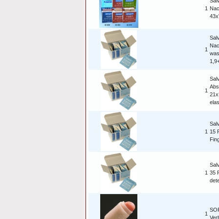
Sal
1
Nac
43x
Sal
Nac
1
was
1,9
Sal
Abs
1
21x
ela
Sal
1
15 
Fin
Sal
1
35 P
det
SOF
1
Ver