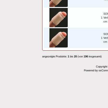
SOF
1
Ver
cm 
SOF
1
Ver
cm 
angezeigte Produkte:
1
bis
20
(von
196
insgesamt)
Copyright
Powered by osComm