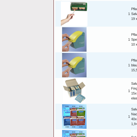
Pfl
1
Sal
19 
Pfl
1
Spen
10 
Pfl
1
blau
15,
Sal
Fin
1
15x
ela
Sal
Nac
1
40x
1,9