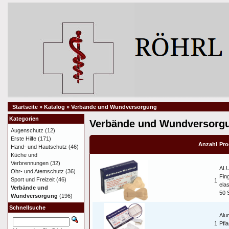
Startseite
»
Katalog
»
Verbände und Wundversorgung
Kategorien
Verbände und Wundversorg
Augenschutz
(12)
Erste Hilfe
(171)
Anzahl
Pro
Hand- und Hautschutz
(46)
Küche und
Verbrennungen
(32)
AL
Ohr- und Atemschutz
(36)
Fin
Sport und Freizeit
(46)
1
ela
Verbände und
50 
Wundversorgung
(196)
Schnellsuche
Alu
1
Pfl