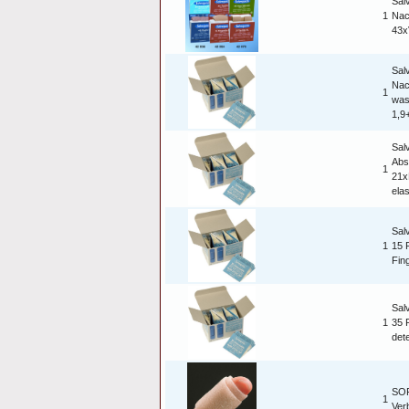
Sal
1
Nac
43x
Sal
Nac
1
was
1,9
Sal
Abs
1
21x
ela
Sal
1
15 
Fin
Sal
1
35 P
det
SOF
1
Ver