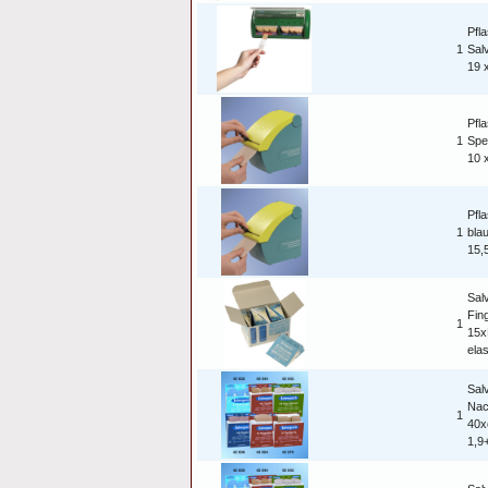
Pfl
1
Sal
19 
Pfl
1
Spen
10 
Pfl
1
blau
15,
Sal
Fin
1
15x
ela
Sal
Nac
1
40x
1,9