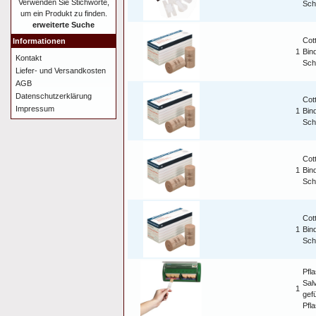
Verwenden Sie Stichworte,
Sch
um ein Produkt zu finden.
erweiterte Suche
Cot
Informationen
1
Bind
Kontakt
Sch
Liefer- und Versandkosten
AGB
Datenschutzerklärung
Cot
Impressum
1
Bind
Sch
Cot
1
Bind
Sch
Cot
1
Bind
Sch
Pfl
Sal
1
gefü
Pfla