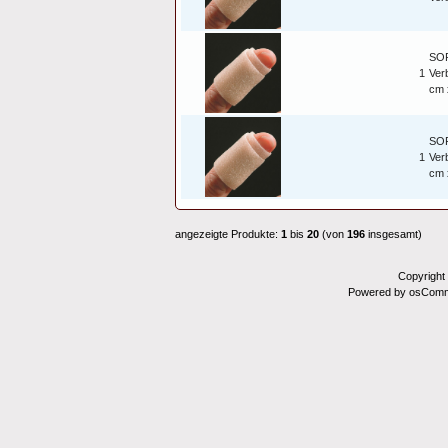
SOF
1
Ver
cm 
SOF
1
Ver
cm 
angezeigte Produkte:
1
bis
20
(von
196
insgesamt)
Copyright
Powered by osComm