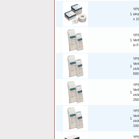
YPS
1
ein
x 1
YP
1
Ver
in F
YP
Ver
1
zic
500
YP
Ver
1
zic
250
YP
Ver
1
zic
100
YP