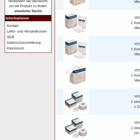
Verwenden Sie Stichworte,
Vlie
um ein Produkt zu finden.
erweiterte Suche
YPSI
Informationen
1
Kom
Kontakt
Vli
Liefer- und Versandkosten
AGB
Datenschutzerklärung
YPSI
Impressum
1
Kom
Vli
YPSI
1
Kom
Vlie
YPS
1
ein
x 1
YPS
1
ein
cm 