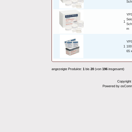
Sch
YPS
Sei
1
Sch
m
YPS
1
100
65 
angezeigte Produkte:
1
bis
20
(von
196
insgesamt)
Copyright
Powered by osComm