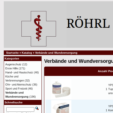
Startseite
»
Katalog
»
Verbände und Wundversorgung
Kategorien
Verbände und Wundversorg
Augenschutz
(12)
Erste Hilfe
(171)
Anzahl
Pro
Hand- und Hautschutz
(46)
Küche und
Verbrennungen
(32)
Ohr- und Atemschutz
(36)
YPS
Sport und Freizeit
(46)
1
Tup
Verbände und
unst
Wundversorgung
(196)
Schnellsuche
YPSI
1
Kom