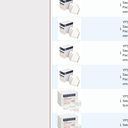
Sau
1
Pac
ster
YP
Sau
1
Pac
ster
YP
Sau
1
Pac
uns
YP
Sau
1
Pac
uns
YPS
1
Sei
Sch
YPS
1
Sei