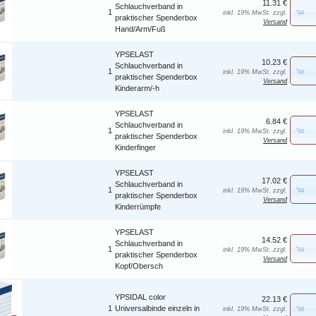
11.31 €
Schlauchverband in
1
inkl. 19% MwSt. zzgl.
praktischer Spenderbox
Versand
Hand/Arm/Fuß
YPSELAST
10.23 €
Schlauchverband in
1
inkl. 19% MwSt. zzgl.
praktischer Spenderbox
Versand
Kinderarm/-h
YPSELAST
6.84 €
Schlauchverband in
1
inkl. 19% MwSt. zzgl.
praktischer Spenderbox
Versand
Kinderfinger
YPSELAST
17.02 €
Schlauchverband in
1
inkl. 19% MwSt. zzgl.
praktischer Spenderbox
Versand
Kinderrümpfe
YPSELAST
14.52 €
Schlauchverband in
1
inkl. 19% MwSt. zzgl.
praktischer Spenderbox
Versand
Kopf/Obersch
YPSIDAL color
22.13 €
1
Universalbinde einzeln in
inkl. 19% MwSt. zzgl.