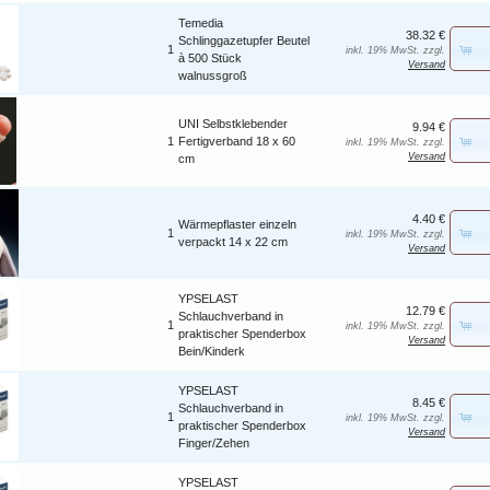
Temedia
38.32 €
Schlinggazetupfer Beutel
1
inkl. 19% MwSt. zzgl.
à 500 Stück
Versand
walnussgroß
UNI Selbstklebender
9.94 €
1
Fertigverband 18 x 60
inkl. 19% MwSt. zzgl.
Versand
cm
4.40 €
Wärmepflaster einzeln
1
inkl. 19% MwSt. zzgl.
verpackt 14 x 22 cm
Versand
YPSELAST
12.79 €
Schlauchverband in
1
inkl. 19% MwSt. zzgl.
praktischer Spenderbox
Versand
Bein/Kinderk
YPSELAST
8.45 €
Schlauchverband in
1
inkl. 19% MwSt. zzgl.
praktischer Spenderbox
Versand
Finger/Zehen
YPSELAST