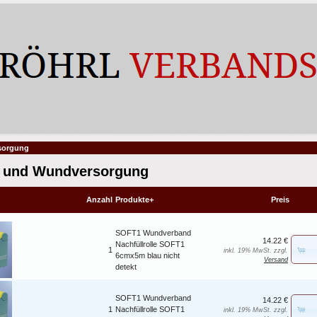
sorgung
 und Wundversorgung
Anzahl
Produkte+
Preis
SOFT1 Wundverband
14.22 €
Nachfüllrolle SOFT1
1
inkl. 19% MwSt. zzgl.
6cmx5m blau nicht
Versand
detekt
SOFT1 Wundverband
14.22 €
1
Nachfüllrolle SOFT1
inkl. 19% MwSt. zzgl.