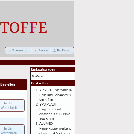
Warenkorb
Kasse
Ihr Konto
Einkaufswagen
0 Waren
Bestsellers
Bestellen
YPSIFIX Fixierbinde in
Folie und Schachtel 8
cm x 4 m
In den
YPSIPLAST
Warenkorb
Fingerverband,
elastisch 3 x 12 cm à
100 Stück
ALUMED
In den
Fingerkuppenverband,
Warenkorb
elastisch 4,5 x 8 cm à