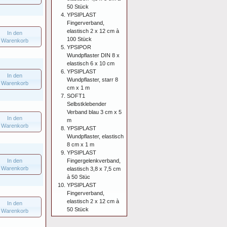
50 Stück
YPSIPLAST
Fingerverband,
elastisch 2 x 12 cm à
In den
100 Stück
Warenkorb
YPSIPOR
Wundpflaster DIN 8 x
elastisch 6 x 10 cm
YPSIPLAST
In den
Wundpflaster, starr 8
Warenkorb
cm x 1 m
SOFT1
Selbstklebender
Verband blau 3 cm x 5
In den
m
Warenkorb
YPSIPLAST
Wundpflaster, elastisch
8 cm x 1 m
YPSIPLAST
In den
Fingergelenkverband,
Warenkorb
elastisch 3,8 x 7,5 cm
à 50 Stüc
YPSIPLAST
Fingerverband,
elastisch 2 x 12 cm à
In den
50 Stück
Warenkorb