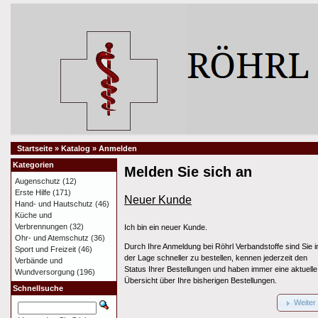
Startseite
»
Katalog
»
Anmelden
Kategorien
Melden Sie sich an
Augenschutz
(12)
Erste Hilfe
(171)
Neuer Kunde
Hand- und Hautschutz
(46)
Küche und
Verbrennungen
(32)
Ich bin ein neuer Kunde.
Ohr- und Atemschutz
(36)
Durch Ihre Anmeldung bei Röhrl Verbandstoffe sind Sie i
Sport und Freizeit
(46)
der Lage schneller zu bestellen, kennen jederzeit den
Verbände und
Status Ihrer Bestellungen und haben immer eine aktuelle
Wundversorgung
(196)
Übersicht über Ihre bisherigen Bestellungen.
Schnellsuche
Weiter