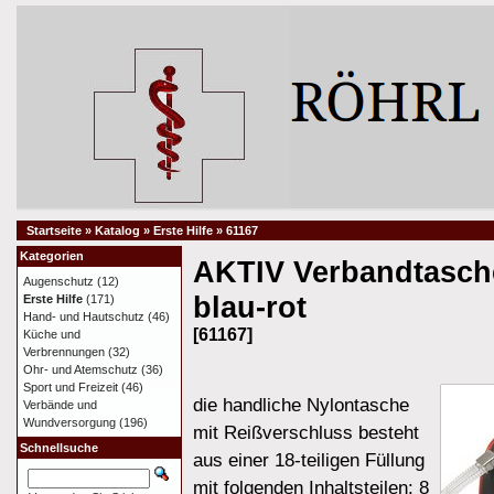
Startseite
»
Katalog
»
Erste Hilfe
»
61167
Kategorien
AKTIV Verbandtasche
Augenschutz
(12)
blau-rot
Erste Hilfe
(171)
Hand- und Hautschutz
(46)
[61167]
Küche und
Verbrennungen
(32)
Ohr- und Atemschutz
(36)
Sport und Freizeit
(46)
die handliche Nylontasche
Verbände und
Wundversorgung
(196)
mit Reißverschluss besteht
Schnellsuche
aus einer 18-teiligen Füllung
mit folgenden Inhaltsteilen: 8