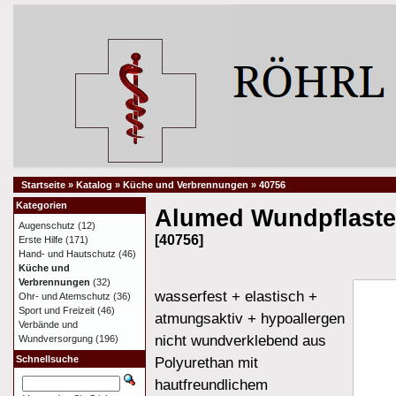
Startseite
»
Katalog
»
Küche und Verbrennungen
»
40756
Kategorien
Alumed Wundpflaste
Augenschutz
(12)
[40756]
Erste Hilfe
(171)
Hand- und Hautschutz
(46)
Küche und
Verbrennungen
(32)
wasserfest + elastisch +
Ohr- und Atemschutz
(36)
Sport und Freizeit
(46)
atmungsaktiv + hypoallergen
Verbände und
nicht wundverklebend aus
Wundversorgung
(196)
Schnellsuche
Polyurethan mit
hautfreundlichem