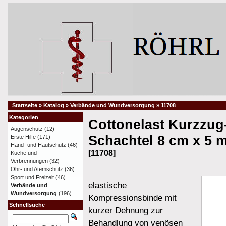
Startseite
»
Katalog
»
Verbände und Wundversorgung
»
11708
Kategorien
Cottonelast Kurzzug-
Augenschutz
(12)
Schachtel 8 cm x 5 
Erste Hilfe
(171)
Hand- und Hautschutz
(46)
[11708]
Küche und
Verbrennungen
(32)
Ohr- und Atemschutz
(36)
Sport und Freizeit
(46)
elastische
Verbände und
Wundversorgung
(196)
Kompressionsbinde mit
Schnellsuche
kurzer Dehnung zur
Behandlung von venösen