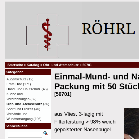
Startseite
»
Katalog
»
Ohr- und Atemschutz
»
50701
Kategorien
Einmal-Mund- und 
Augenschutz
(12)
Packung mit 50 Stüc
Erste Hilfe
(171)
Hand- und Hautschutz
(46)
[50701]
Küche und
Verbrennungen
(32)
Ohr- und Atemschutz
(36)
Sport und Freizeit
(46)
aus Vlies, 3-lagig mit
Verbände und
Wundversorgung
(196)
Filterleistung > 98% weich
Schnellsuche
gepolsterter Nasenbügel