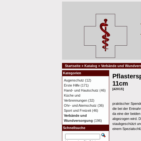
Startseite
»
Katalog
»
Verbände und Wundver
Kategorien
Pflasters
Augenschutz
(12)
11cm
Erste Hilfe
(171)
[42015]
Hand- und Hautschutz
(46)
Küche und
Verbrennungen
(32)
praktischer Spende
Ohr- und Atemschutz
(36)
die bei der Entnah
Sport und Freizeit
(46)
da eine der beiden 
Verbände und
abgezogen wird. Di
Wundversorgung
(196)
staubgeschützt und
Schnellsuche
einem Spezialschl