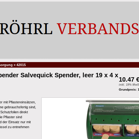
sorgung
»
42015
pender Salvequick Spender, leer 19 x 4 x
10.47 
inkl. 19% MwS
Grundpreis: 
r mit Pflastereinsätzen,
me gebrauchsfertig sind,
Schutzfolien direkt
e Pflaster sind
 der Einsatz nur mit
üssel zu entnehmen