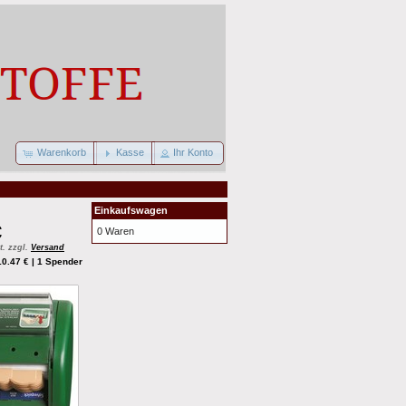
Warenkorb
Kasse
Ihr Konto
Einkaufswagen
€
0 Waren
t. zzgl.
Versand
10.47 € | 1 Spender