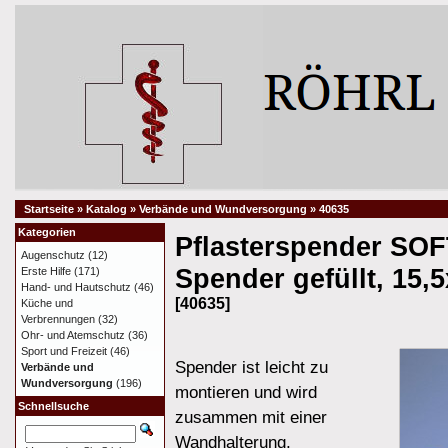
Startseite
»
Katalog
»
Verbände und Wundversorgung
»
40635
Kategorien
Pflasterspender SOF
Augenschutz
(12)
Spender gefüllt, 15
Erste Hilfe
(171)
Hand- und Hautschutz
(46)
[40635]
Küche und
Verbrennungen
(32)
Ohr- und Atemschutz
(36)
Sport und Freizeit
(46)
Spender ist leicht zu
Verbände und
Wundversorgung
(196)
montieren und wird
Schnellsuche
zusammen mit einer
Wandhalterung,