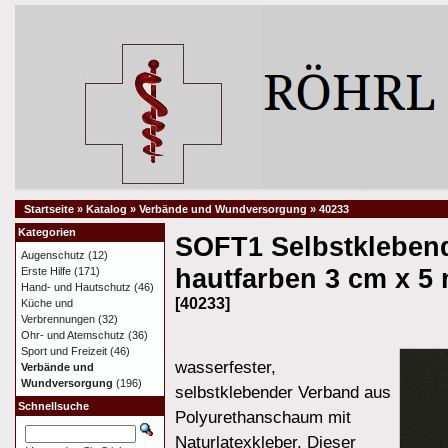
Startseite
»
Katalog
»
Verbände und Wundversorgung
»
40233
Kategorien
SOFT1 Selbstkleben
Augenschutz
(12)
hautfarben 3 cm x 5
Erste Hilfe
(171)
Hand- und Hautschutz
(46)
[40233]
Küche und
Verbrennungen
(32)
Ohr- und Atemschutz
(36)
Sport und Freizeit
(46)
wasserfester,
Verbände und
Wundversorgung
(196)
selbstklebender Verband aus
Schnellsuche
Polyurethanschaum mit
Naturlatexkleber. Dieser