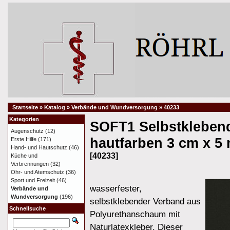
Startseite
»
Katalog
»
Verbände und Wundversorgung
»
40233
Kategorien
SOFT1 Selbstkleben
Augenschutz
(12)
hautfarben 3 cm x 5
Erste Hilfe
(171)
Hand- und Hautschutz
(46)
[40233]
Küche und
Verbrennungen
(32)
Ohr- und Atemschutz
(36)
Sport und Freizeit
(46)
wasserfester,
Verbände und
Wundversorgung
(196)
selbstklebender Verband aus
Schnellsuche
Polyurethanschaum mit
Naturlatexkleber. Dieser