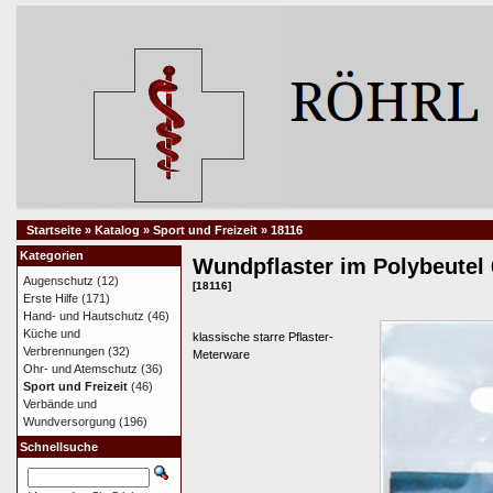
Startseite
»
Katalog
»
Sport und Freizeit
»
18116
Kategorien
Wundpflaster im Polybeutel
Augenschutz
(12)
[18116]
Erste Hilfe
(171)
Hand- und Hautschutz
(46)
Küche und
klassische starre Pflaster-
Verbrennungen
(32)
Meterware
Ohr- und Atemschutz
(36)
Sport und Freizeit
(46)
Verbände und
Wundversorgung
(196)
Schnellsuche