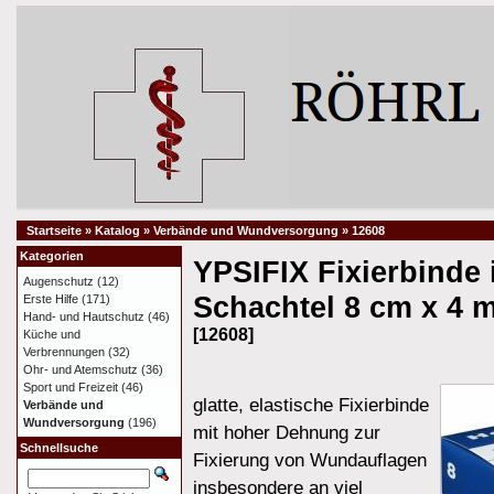
Startseite
»
Katalog
»
Verbände und Wundversorgung
»
12608
Kategorien
YPSIFIX Fixierbinde 
Augenschutz
(12)
Schachtel 8 cm x 4 
Erste Hilfe
(171)
Hand- und Hautschutz
(46)
[12608]
Küche und
Verbrennungen
(32)
Ohr- und Atemschutz
(36)
Sport und Freizeit
(46)
glatte, elastische Fixierbinde
Verbände und
Wundversorgung
(196)
mit hoher Dehnung zur
Schnellsuche
Fixierung von Wundauflagen
insbesondere an viel