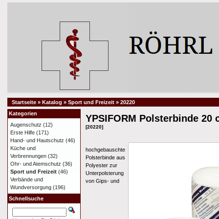
Startseite
»
Katalog
»
Sport und Freizeit
»
20220
Kategorien
YPSIFORM Polsterbinde 20 
Augenschutz
(12)
[20220]
Erste Hilfe
(171)
Hand- und Hautschutz
(46)
Küche und
hochgebauschte
Verbrennungen
(32)
Polsterbinde aus
Ohr- und Atemschutz
(36)
Polyester zur
Sport und Freizeit
(46)
Unterpolsterung
Verbände und
von Gips- und
Wundversorgung
(196)
Schnellsuche