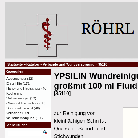
Startseite
»
Katalog
»
Verbände und Wundversorgung
»
35110
Kategorien
YPSILIN Wundreinig
Augenschutz
(12)
großmit 100 ml Fluid
Erste Hilfe
(171)
Hand- und Hautschutz
(46)
[35110]
Küche und
Verbrennungen
(32)
Ohr- und Atemschutz
(36)
Sport und Freizeit
(46)
zur Reinigung von
Verbände und
Wundversorgung
(196)
kleinflächigen Schnitt-,
Schnellsuche
Quetsch-, Schürf- und
Stichwunden