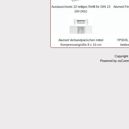
Austauschsets 22-teiliges Refill für DIN 13
Alumed Fin
164 (Kfz)
Alumed Verbandpäckchen mittel
YPSIVIL 
Kompressengröße 8 x 10 cm
beidse
Copyright
Powered by osComm