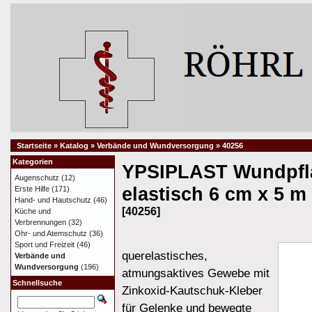
Startseite
»
Katalog
»
Verbände und Wundversorgung
»
40256
Kategorien
YPSIPLAST Wundpfla
Augenschutz
(12)
elastisch 6 cm x 5 m
Erste Hilfe
(171)
Hand- und Hautschutz
(46)
[40256]
Küche und
Verbrennungen
(32)
Ohr- und Atemschutz
(36)
Sport und Freizeit
(46)
querelastisches,
Verbände und
Wundversorgung
(196)
atmungsaktives Gewebe mit
Schnellsuche
Zinkoxid-Kautschuk-Kleber
für Gelenke und bewegte