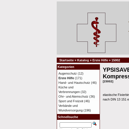
Startseite
»
Katalog
»
Erste Hilfe
»
15002
Kategorien
YPSISAVE
Augenschutz
(12)
Kompress
Erste Hilfe
(171)
[15002]
Hand- und Hautschutz
(46)
Küche und
Verbrennungen
(32)
elastische Fixierb
Ohr- und Atemschutz
(36)
nach DIN 13 151 ei
Sport und Freizeit
(46)
Verbände und
Wundversorgung
(196)
Schnellsuche