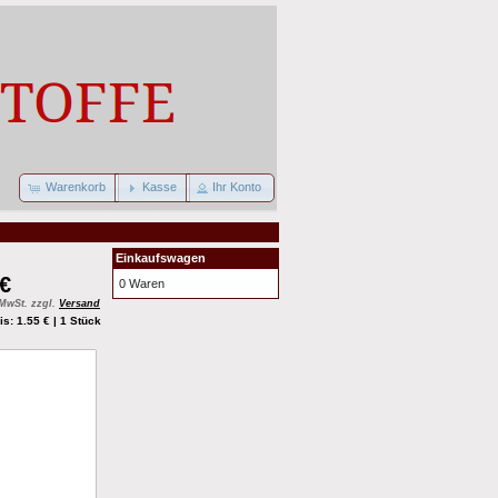
Warenkorb
Kasse
Ihr Konto
Einkaufswagen
 €
0 Waren
 MwSt. zzgl.
Versand
s: 1.55 € | 1 Stück