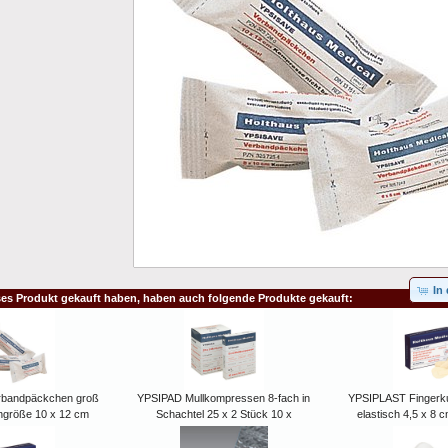
In
ses Produkt gekauft haben, haben auch folgende Produkte gekauft:
rbandpäckchen groß
YPSIPAD Mullkompressen 8-fach in
YPSIPLAST Fingerk
größe 10 x 12 cm
Schachtel 25 x 2 Stück 10 x
elastisch 4,5 x 8 