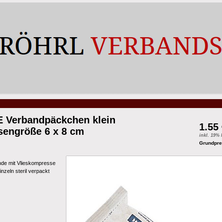
 Verbandpäckchen klein
1.55
engröße 6 x 8 cm
inkl. 19%
Grundprei
inde mit Vlieskompresse
nzeln steril verpackt