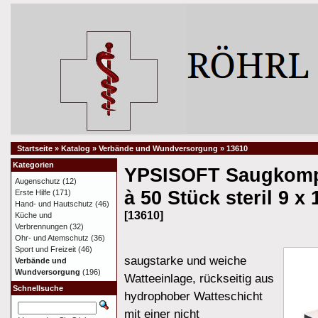
Startseite
»
Katalog
»
Verbände und Wundversorgung
»
13610
Kategorien
YPSISOFT Saugkomp
Augenschutz
(12)
à 50 Stück steril 9 x
Erste Hilfe
(171)
Hand- und Hautschutz
(46)
[13610]
Küche und
Verbrennungen
(32)
Ohr- und Atemschutz
(36)
Sport und Freizeit
(46)
saugstarke und weiche
Verbände und
Wundversorgung
(196)
Watteeinlage, rückseitig aus
Schnellsuche
hydrophober Watteschicht
mit einer nicht